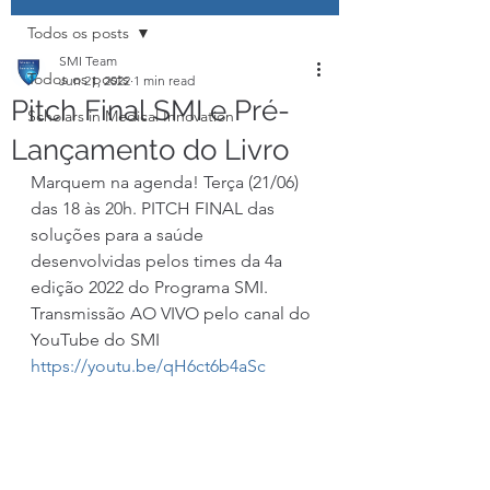
Todos os posts
SMI Team
Todos os posts
Jun 21, 2022
1 min read
Pitch Final SMI e Pré-
Scholars in Medical Innovation
Lançamento do Livro
Marquem na agenda! Terça (21/06) 
das 18 às 20h. PITCH FINAL das 
soluções para a saúde 
desenvolvidas pelos times da 4a 
edição 2022 do Programa SMI. 
Transmissão AO VIVO pelo canal do 
YouTube do SMI 
https://youtu.be/qH6ct6b4aSc