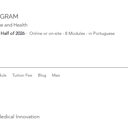
OGRAM
ue and Health
Half of 2026
- Online or on-site - 8 Modules - in Portuguese
dule
Tuition Fee
Blog
Mais
Medical Innovation