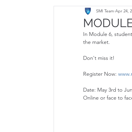
SMI Team
Apr 24, 
MODULE 6
In Module 6, students
the market.
Don't miss it!
​Register Now: 
www.m
Date: May 3rd to Jun
Online or face to fac