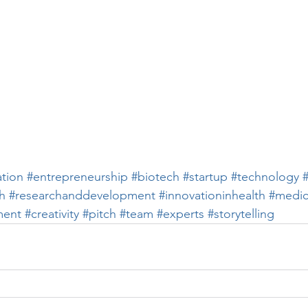
ation
#entrepreneurship
#biotech
#startup
#technology
h
#researchanddevelopment
#innovationinhealth
#medic
ent
#creativity
#pitch
#team
#experts
#storytelling