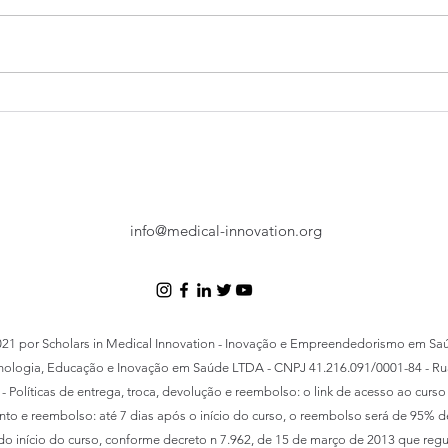
SMI 23: EDUARDO
SMI 
RAMALHO confirmado!
FRA
info@medical-innovation.org
21 por Scholars in Medical Innovation - Inovação e Empreendedorismo em Sa
cnologia, Educação e Inovação em Saúde LTDA - CNPJ 41.216.091/0001-84 - Rua 
23 - Políticas de entrega, troca, devolução e reembolso: o link de acesso ao curs
o e reembolso: até 7 dias após o início do curso, o reembolso será de 95% d
o início do curso, conforme decreto n 7.962, de 15 de março de 2013 que regu