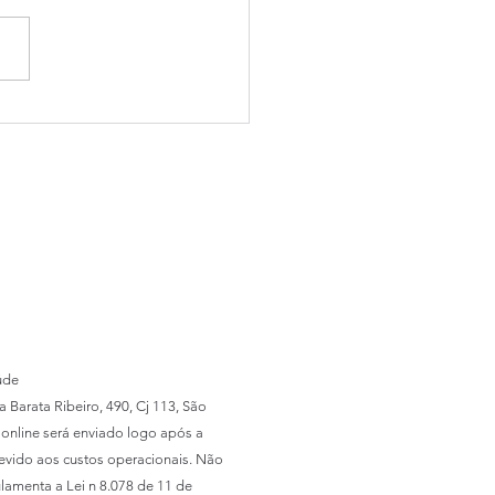
23: DANTE
NCESCONI confirmado!
úde
Barata Ribeiro, 490, Cj 113, São
o online será enviado logo após a
evido aos custos operacionais. Não
lamenta a Lei n 8.078 de 11 de