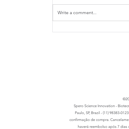
Write a comment...
SMI 2023 - Pitch Final
©20
Spero Science Innovation - Biote
Paulo, SP, Brazil - (11) 98383-01
confirmação de compra. Cancelament
haverá reembolso após 7 dias d