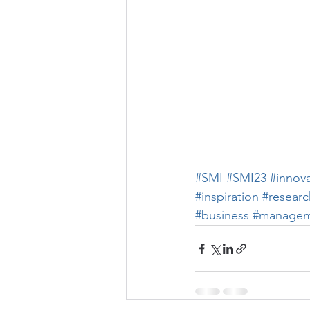
#SMI
#SMI23
#innov
#inspiration
#researc
#business
#managem