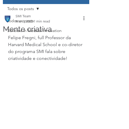
Todos os posts
SMI Team
Todos os posts
Mar 3, 2022
1 min read
Mente criativa
Scholars in Medical Innovation
Felipe Fregni, full Professor da 
Harvard Medical School e co-diretor 
do programa SMI fala sobre 
criatividade e conectividade! 