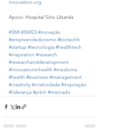
innovation.org
Apoio: Hospital Sírio Libanês 
#SMI
#SMI23
#inovação
#empreendedorismo
#biotechh
#startup
#tecnologia
#healthtech
#inspiration
#research
#researchanddevelopment
#innovationinhealth
#medicine
#health
#business
#management
#creativity
#criatividade
#inspiração
#liderança
#pitch
#mercado