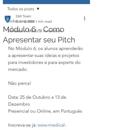
Todos os posts
SMI Team
Todos os posts
Oct 10, 2023
1 min read
Módulo 6 - Como
Scholars in Medical Innovation
Apresentar seu Pitch
No Módulo 6, os alunos aprenderão 
a apresentar suas ideias e projetos 
para investidores e para experts do 
mercado.
Não perca!
Data: 25 de Outubro a 13 de 
Dezembro
Presencial ou Online, em Português
Inscreva-se já: 
www.medical-