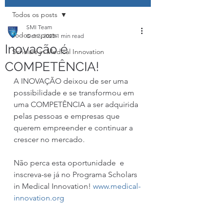
Todos os posts
SMI Team
Todos os posts
Oct 3, 2023
1 min read
Inovação é
Scholars in Medical Innovation
COMPETÊNCIA!
A INOVAÇÃO deixou de ser uma 
possibilidade e se transformou em 
uma COMPETÊNCIA a ser adquirida 
pelas pessoas e empresas que 
querem empreender e continuar a 
crescer no mercado.
Não perca esta oportunidade  e 
inscreva-se já no Programa Scholars 
in Medical Innovation! 
www.medical-
innovation.org