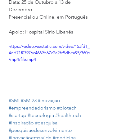
Data: 25 de Outubro a 13 de 
Dezembro
Presencial ou Online, em Português
Apoio: Hospital Sírio Libanês 
https://video.wixstatic.com/video/153fd1_
4dd71f07976c4669b67c2a2fc5dbca95/360p
/mp4/file.mp4
#SMI
#SMI23
#inovação
#empreendedorismo
#biotech
#startup
#tecnologia
#healthtech
#inspiração
#pesquisa
#pesquisaedesenvolvimento
#inovaçãoemsaúde
#medicina