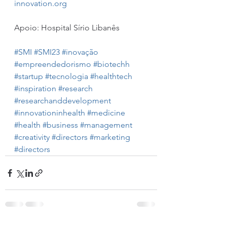
innovation.org
Apoio: Hospital Sírio Libanês
#SMI
#SMI23
#inovação
#empreendedorismo
#biotechh
#startup
#tecnologia
#healthtech
#inspiration
#research
#researchanddevelopment
#innovationinhealth
#medicine
#health
#business
#management
#creativity
#directors
#marketing
#directors