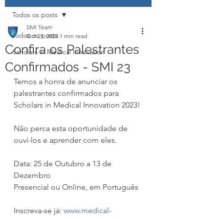
Todos os posts
SMI Team
Todos os posts
Oct 21, 2023
1 min read
Confira os Palestrantes
Scholars in Medical Innovation
Confirmados - SMI 23
Temos a honra de anunciar os 
palestrantes confirmados para 
Scholars in Medical Innovation 2023!
Não perca esta oportunidade de 
ouví-los e aprender com eles.
Data: 25 de Outubro a 13 de 
Dezembro
Presencial ou Online, em Português
Inscreva-se já: 
www.medical-