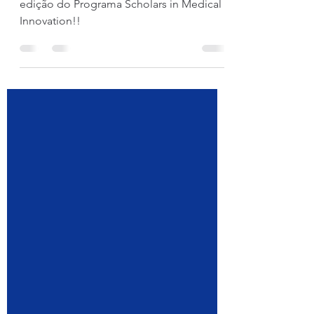
Parabéns a todos os participantes da 7ª
edição do Programa Scholars in Medical
Innovation!!